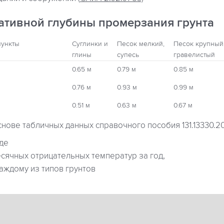
ативной глубины промерзания грунта
пункты
Суглинки и
Песок мелкий,
Песок крупный
глины
супесь
гравелистый
0.65 м
0.79 м
0.85 м
0.76 м
0.93 м
0.99 м
0.51 м
0.63 м
0.67 м
снове табличных данных справочного пособия 131.13330.2
где
ячных отрицательных температур за год,
аждому из типов грунтов