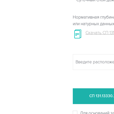
Суточный слой дож
Нормативная глубина
или натурных данны
Скачать СП 131
СП
131.13330
Для оснований з