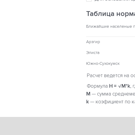
Таблица норм
Ближайшие населеные 
Арзгир
Элиста
Южно-Сухокумск
Расчет ведется на о
Формула
H = √M*k
, 
М
— сумма среднемес
k
— коэфициент по к