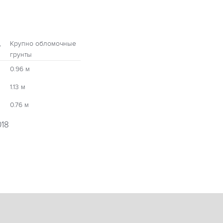
,
Крупно обломочные
грунты
0.96 м
1.13 м
0.76 м
018