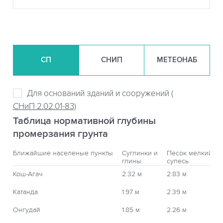
СП
СНИП
МЕТЕОНАБ
Для оснований зданий и сооружений (
СНиП 2.02.01-83)
Таблица нормативной глубины
промерзания грунта
Ближайшие населеные пункты
Суглинки и
Песок мелкий,
глины
супесь
Кош-Агач
2.32 м
2.83 м
Катанда
1.97 м
2.39 м
Онгудай
1.85 м
2.26 м