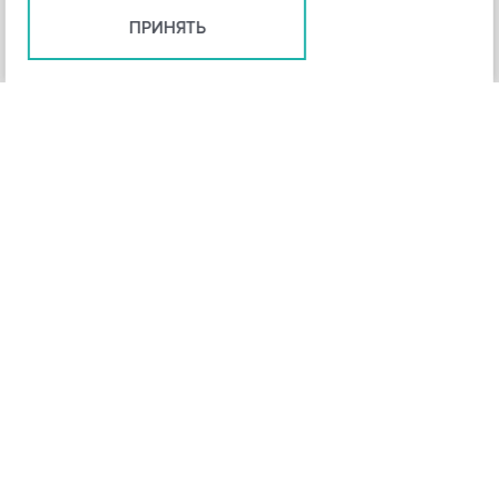
ПРИНЯТЬ
+
3
-
Рейтинг инструмента
НАЗАД
4,3