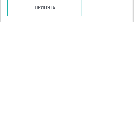
ПРИНЯТЬ
+
3
-
Рейтинг инструмента
НАЗАД
4,3