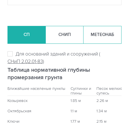
СП
СНИП
МЕТЕОНАБ
Для оснований зданий и сооружений (
СНиП 2.02.01-83)
Таблица нормативной глубины
промерзания грунта
Ближайшие населеные пункты
Суглинки и
Песок мелкий,
глины
супесь
Козыревск
1.85 м
2.26 м
Октябрьская
1.1 м
1.34 м
Ключи
1.77 м
2.15 м