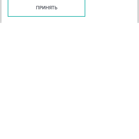
ПРИНЯТЬ
+
3
-
Рейтинг инструмента
НАЗАД
4,3