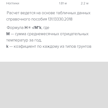
Ноглики
1.81 м
2.2 м
Расчет ведется на основе табличных данных
справочного пособия 131.13330.2018
Формула
H = √M*k
, где
М
— сумма среднемесячных отрицательных
температур за год,
k
— коэфициент по каждому из типов грунтов