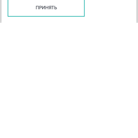
ПРИНЯТЬ
+
3
-
Рейтинг инструмента
НАЗАД
4,3