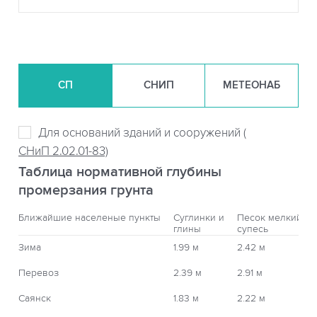
СП
СНИП
МЕТЕОНАБ
Для оснований зданий и сооружений (
СНиП 2.02.01-83)
Таблица нормативной глубины
промерзания грунта
Ближайшие населеные пункты
Суглинки и
Песок мелкий,
глины
супесь
Зима
1.99 м
2.42 м
Перевоз
2.39 м
2.91 м
Саянск
1.83 м
2.22 м