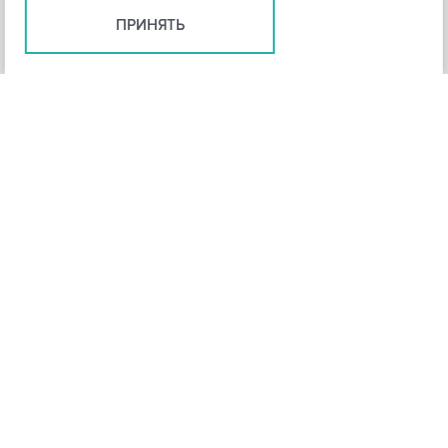
ПРИНЯТЬ
+
3
-
Рейтинг инструмента
НАЗАД
4,3