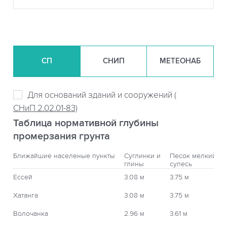
СП
СНИП
МЕТЕОНАБ
Для оснований зданий и сооружений (
СНиП 2.02.01-83)
Таблица нормативной глубины
промерзания грунта
Ближайшие населеные пункты
Суглинки и
Песок мелкий,
глины
супесь
Ессей
3.08 м
3.75 м
Хатанга
3.08 м
3.75 м
Волочанка
2.96 м
3.61 м