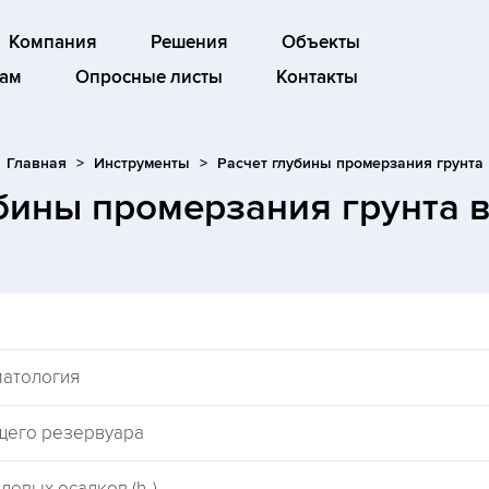
Компания
Решения
Объекты
ам
Опросные листы
Контакты
Главная
Инструменты
Расчет глубины промерзания грунта
убины промерзания грунта
матология
щего резервуара