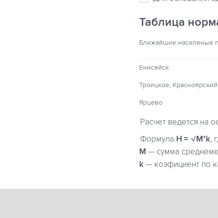
Таблица норм
Ближайшие населеные 
Енисейск
Троицкое, Красноярский
Ярцево
Расчет ведется на о
Формула
H = √M*k
, 
М
— сумма среднемес
k
— коэфициент по к