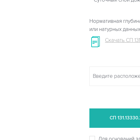
Суточный слой дож
Нормативная глубина
или натурных данны
Скачать СП 131
СП
131.13330
Для оснований з