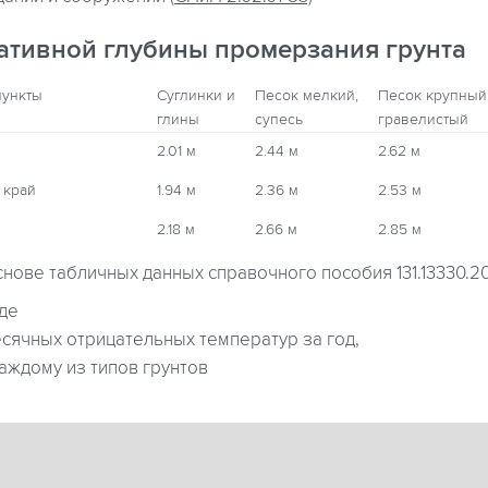
ативной глубины промерзания грунта
пункты
Суглинки и
Песок мелкий,
Песок крупный
глины
супесь
гравелистый
2.01 м
2.44 м
2.62 м
 край
1.94 м
2.36 м
2.53 м
2.18 м
2.66 м
2.85 м
снове табличных данных справочного пособия 131.13330.2
где
ячных отрицательных температур за год,
аждому из типов грунтов