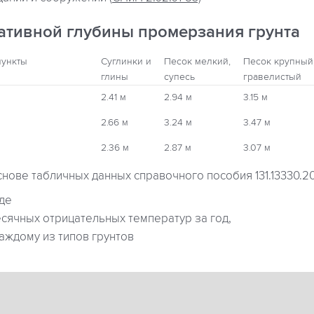
ативной глубины промерзания грунта
пункты
Суглинки и
Песок мелкий,
Песок крупный
глины
супесь
гравелистый
2.41 м
2.94 м
3.15 м
2.66 м
3.24 м
3.47 м
2.36 м
2.87 м
3.07 м
снове табличных данных справочного пособия 131.13330.2
где
ячных отрицательных температур за год,
аждому из типов грунтов