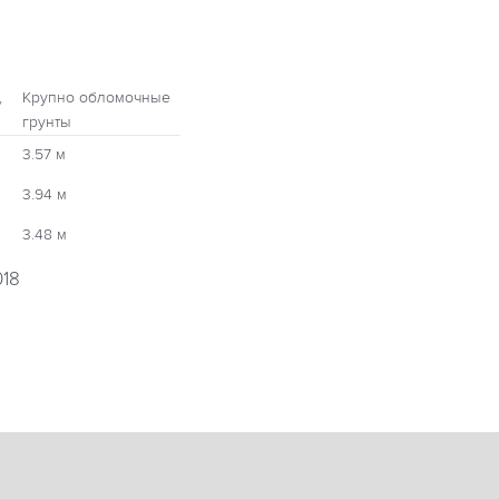
,
Крупно обломочные
грунты
3.57 м
3.94 м
3.48 м
018