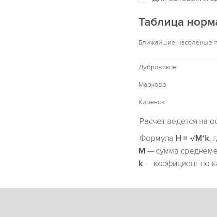
Таблица норм
Ближайшие населеные 
Дубровское
Марково
Киренск
Расчет ведется на о
Формула
H = √M*k
, 
М
— сумма среднемес
k
— коэфициент по к