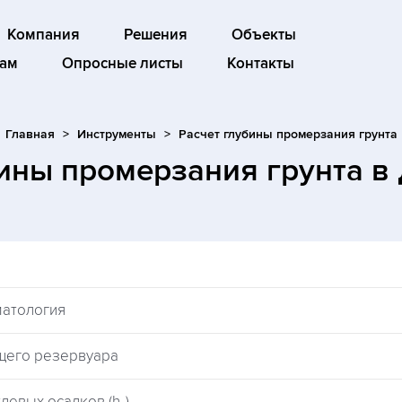
Компания
Решения
Объекты
ам
Опросные листы
Контакты
Главная
Инструменты
Расчет глубины промерзания грунта
бины промерзания грунта
в
матология
щего резервуара