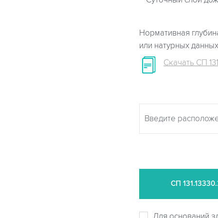
Суточный слой дож
Нормативная глубина
или натурных данны
Скачать СП 131
СП
131.13330
Для оснований з