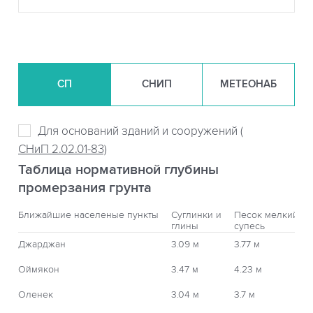
СП
СНИП
МЕТЕОНАБ
Для оснований зданий и сооружений (
СНиП 2.02.01-83)
Таблица нормативной глубины
промерзания грунта
Ближайшие населеные пункты
Суглинки и
Песок мелкий,
глины
супесь
Джарджан
3.09 м
3.77 м
Оймякон
3.47 м
4.23 м
Оленек
3.04 м
3.7 м