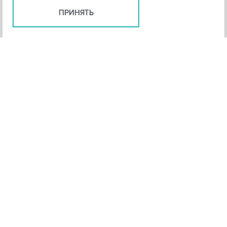
ПРИНЯТЬ
+
3
-
Рейтинг инструмента
НАЗАД
4,3