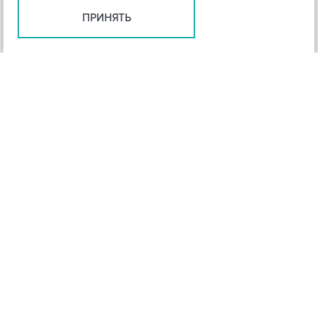
ПРИНЯТЬ
+
3
-
Рейтинг инструмента
НАЗАД
4,3