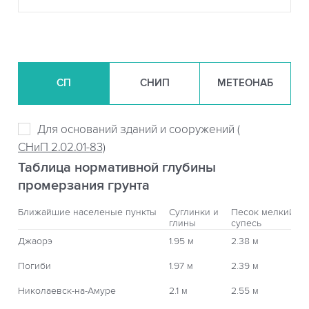
СП
СНИП
МЕТЕОНАБ
Для оснований зданий и сооружений (
СНиП 2.02.01-83)
Таблица нормативной глубины
промерзания грунта
Ближайшие населеные пункты
Суглинки и
Песок мелкий,
глины
супесь
Джаорэ
1.95 м
2.38 м
Погиби
1.97 м
2.39 м
Николаевск-на-Амуре
2.1 м
2.55 м