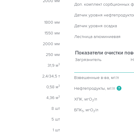
2000 мм
Доп. комплект сорбционных ф
Датчик уровня нефтепродукто
1800 мм
Датчик уровня осадка
1550 мм
Лестница алюминиевая
2000 мм
Показатели очистки пов
250 мм
Загрязнитель
Н
31,9 м
3
2,4/34,5 т
Взвешенные в-ва, мг/л
0,58 м
3
Нефтепродукты, мг/л
?
4,36 м
3
ХПК, мгO
/л
2
8 шт
БПК
, мгO
/л
5
2
5 шт
1 шт