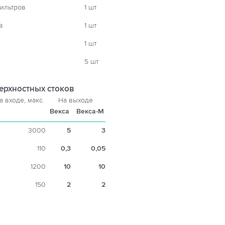
ильтров
1 шт
в
1 шт
1 шт
5 шт
ерхностных стоков
а входе, макс.
На выходе
Векса
Векса-М
3000
5
3
110
0,3
0,05
1200
10
10
150
2
2