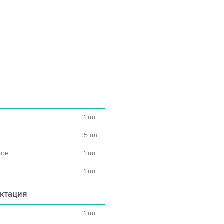
1 шт
5 шт
ров
1 шт
1 шт
ктация
1 шт