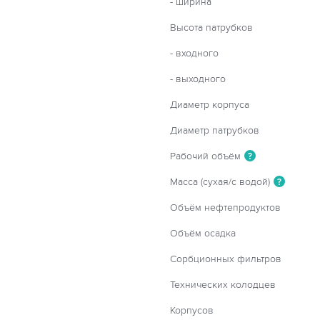
- ширина
Высота патрубков
- входного
- выходного
Диаметр корпуса
Диаметр патрубков
Рабочий объём
?
Масса (сухая/с водой)
?
Объём нефтепродуктов
Объём осадка
Сорбционных фильтров
Технических колодцев
Корпусов