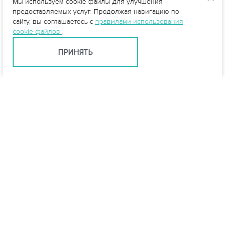
Мы используем cookie-файлы для улучшения
предоставляемых услуг. Продолжая навигацию по
сайту, вы соглашаетесь с
правилами использования
cookie-файлов
.
ПРИНЯТЬ
Екатеринбург +7 (343) 237-27-46
ekb@vo-da.ru
Мессенджеры