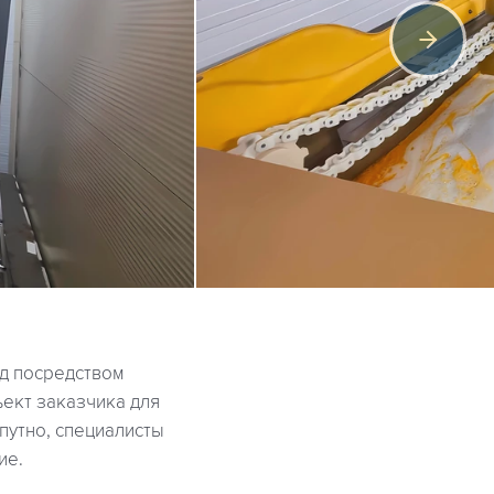
д посредством
ект заказчика для
путно, специалисты
ие.