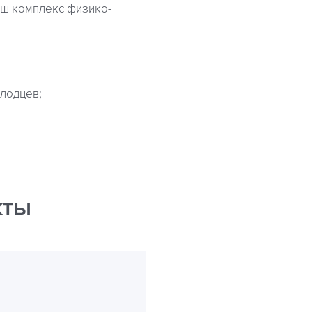
аш комплекс физико-
олодцев;
кты