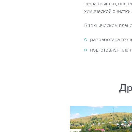
этапа очистки, под
химической очистки.
В техническом план
разработана техн
подготовлен план
Др