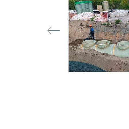
кая для ПС 110
я емкость для хранения
ла