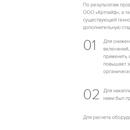
По результатам про
ООО «Артлайф», а т
существующей техно
дополнительную ста
Для снижен
включений,
применить 
повышает э
органическ
Для накапл
нами был п
Для расчета оборуд