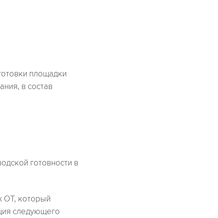
дготовки площадки
ния, в состав
одской готовности в
x OT, который
кция следующего