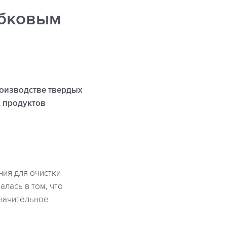
ебковым
роизводстве твердых
, продуктов
ния для очистки
лась в том, что
значительное