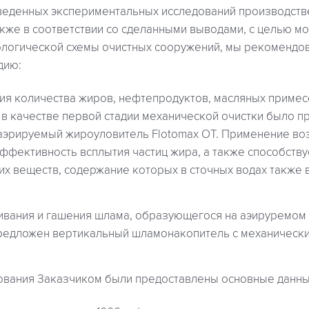
веденных экспериментальных исследований производств
акже в соответствии со сделанными выводами, с целью м
логической схемы очистных сооружений, мы рекомендо
дию:
ия количества жиров, нефтепродуктов, масляных примес
 в качестве первой стадии механической очистки было 
аэрируемый жироуловитель Flotomax OT. Применение во
ффективность всплытия частиц жира, а также способств
их веществ, содержание которых в сточных водах также 
ивания и гашения шлама, образующегося на аэируремом
редложен вертикальный шламонакопитель с механически
ования Заказчиком были предоставлены основные данны