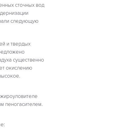
енных сточных вод
одернизации
вали следующую
ей и твердых
предложено
здуха существенно
ует окислению
высокое.
 жироуловителе
м пеногасителем.
е: