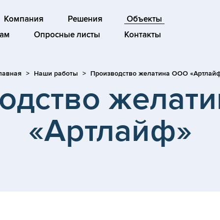
Компания
Решения
Объекты
ам
Опросные листы
Контакты
лавная
Наши работы
Производство желатина ООО «Артлай
одство желат
«Артлайф»