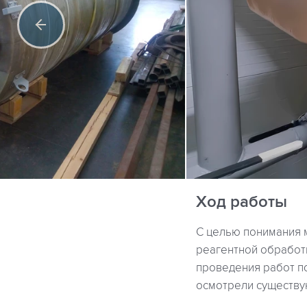
Ход работы
С целью понимания 
реагентной обработ
проведения работ по
осмотрели существу