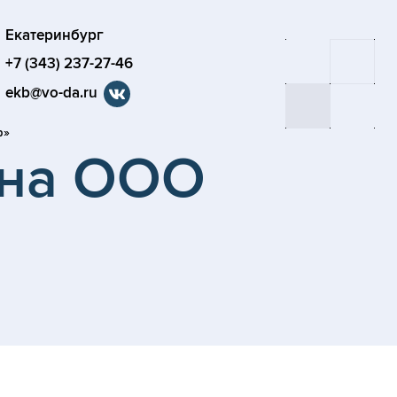
Екатеринбург
+7 (343) 237-27-46
ekb@vo-da.ru
ф»
ина ООО