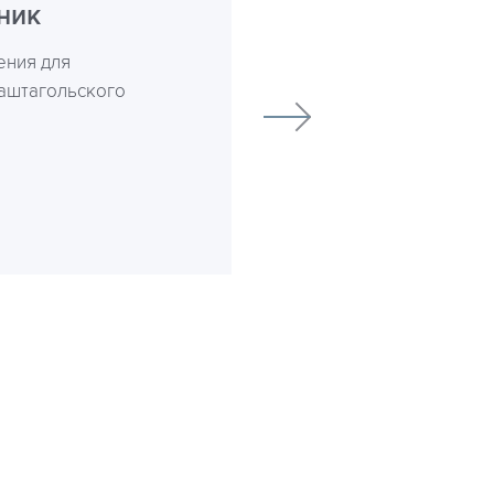
ник
ения для
Таштагольского